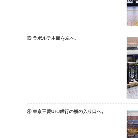
③ ラポルテ本館を左へ。
④ 東京三菱UFJ銀行の横の入り口へ。